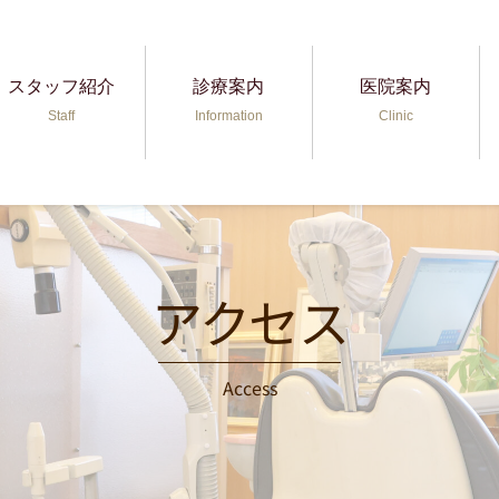
マウスピース矯正
ホワイトニング
虫歯治療
小児歯科
予防歯科
矯正歯科
小児矯正
審美歯科
歯周病
入れ歯
スタッフ紹介
診療案内
医院案内
Staff
Information
Clinic
アクセス
Access