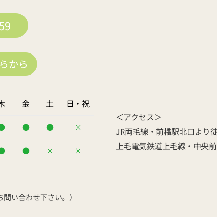
59
ちらから
木
金
土
日・祝
＜アクセス＞
●
●
●
×
JR両毛線・前橋駅北口より徒
上毛電気鉄道上毛線・中央前
●
●
×
×
お問い合わせ下さい。） 