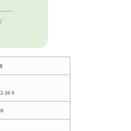
院
 　
16-9
59